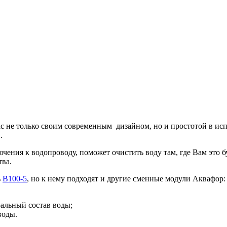
ас не только своим современным дизайном, но и простотой в и
.
ючения к водопроводу, поможет очистить воду там, где Вам это
тва.
ь
B100-5
, но к нему подходят и другие сменные модули Аквафор:
альный состав воды;
воды.